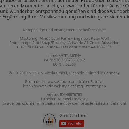
gzauberer präsentiert mit der neuen Produktion DELUXE L
nderen Momente – allein, zu zweit oder für die nächste Co
nd wunderbar entspannt zu genießen sind diese wunderbar
le Ergänzung Ihrer Musiksammlung und wird ganz sicher ei
Komposition und Arrangement: Scheffner Oliver
Mastering: Mindblaster Farm – Engineer: Peter Wolf
Front image: StockSnap/Pixabay · Artwork: A1-Grafik, Düsseldorf
CD 2178 Deluxe Lounge - Katalognummer: AA-100-2178
Label: AVITA MEDIA
ISBN: 978-3-95766-370-2
LC-Nr.: 52358
℗ + © 2019 NEPTUN Media GmbH, Diepholz · Printed in Germany
Bildmaterial: www.Adobe.com (früher Fotolia)
http://www.aktiv-webstyle.de/img_lizenzen.php
Adobe: ID#40070703
Urheber: © Pavel Losevsky
Image: bar counter with chairs in empty comfortable restaurant at night