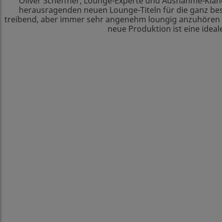
Oliver Scheffner, Lounge-Experte und Ausnahme-Klan
herausragenden neuen Lounge-Titeln für die ganz beso
treibend, aber immer sehr angenehm loungig anzuhören u
neue Produktion ist eine idea